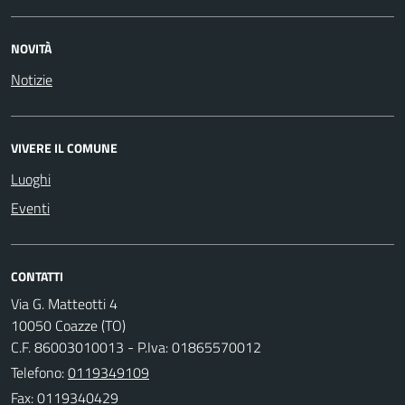
NOVITÀ
Notizie
VIVERE IL COMUNE
Luoghi
Eventi
CONTATTI
Via G. Matteotti 4
10050 Coazze (TO)
C.F. 86003010013 - P.Iva: 01865570012
Telefono:
0119349109
Fax: 0119340429