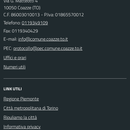
Via G. Matteotti 4
10050 Coazze (TO)
C.F. 86003010013 - P.Iva: 01865570012
Telefono:
0119349109
Fax: 0119340429
E-mail:
PEC:
Uffici e orari
Numeri utili
LINK UTILI
Regione Piemonte
Città metropolitana di Torino
Ripuliamo la città
Informativa privacy