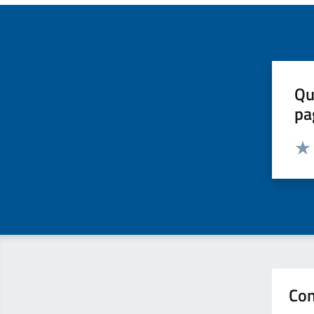
Qu
pa
Valut
Valu
Con