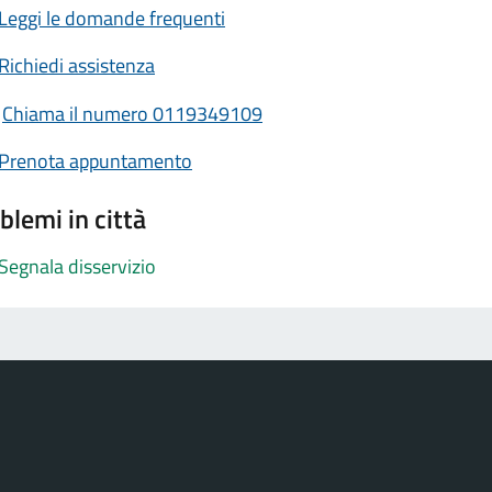
Leggi le domande frequenti
Richiedi assistenza
Chiama il numero 0119349109
Prenota appuntamento
blemi in città
Segnala disservizio