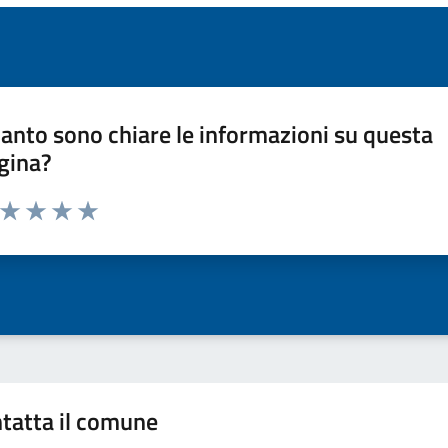
anto sono chiare le informazioni su questa
gina?
a da 1 a 5 stelle la pagina
ta 1 stelle su 5
Valuta 2 stelle su 5
Valuta 3 stelle su 5
Valuta 4 stelle su 5
Valuta 5 stelle su 5
tatta il comune