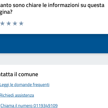
anto sono chiare le informazioni su questa
gina?
a da 1 a 5 stelle la pagina
ta 1 stelle su 5
Valuta 2 stelle su 5
Valuta 3 stelle su 5
Valuta 4 stelle su 5
Valuta 5 stelle su 5
tatta il comune
Leggi le domande frequenti
Richiedi assistenza
Chiama il numero 0119349109