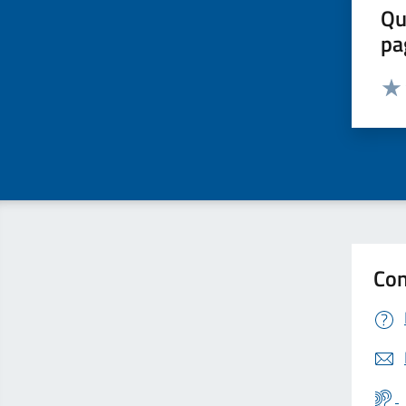
Qu
pa
Valut
Valu
Con