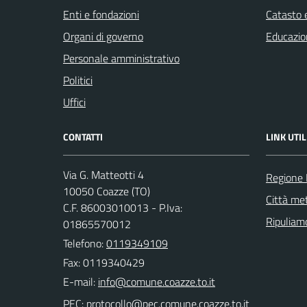
Enti e fondazioni
Catasto e
Organi di governo
Educazio
Personale amministrativo
Politici
Uffici
CONTATTI
LINK UTIL
Via G. Matteotti 4
Regione
10050 Coazze (TO)
Città met
C.F. 86003010013 - P.Iva:
Ripuliamo
01865570012
Telefono:
0119349109
Fax: 0119340429
E-mail:
PEC: