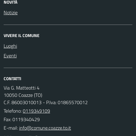
NOVITÀ
Notizie
VIVERE IL COMUNE
Luoghi
Eventi
CONTATTI
Via G. Matteotti 4
10050 Coazze (TO)
C.F. 86003010013 - P.Iva: 01865570012
Telefono:
0119349109
Fax: 0119340429
E-mail: