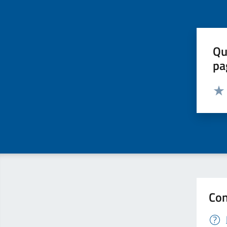
Qu
pa
Valut
Valu
Con