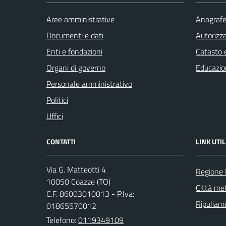
Aree amministrative
Anagrafe 
Documenti e dati
Autorizza
Enti e fondazioni
Catasto e
Organi di governo
Educazio
Personale amministrativo
Politici
Uffici
CONTATTI
LINK UTIL
Via G. Matteotti 4
Regione
10050 Coazze (TO)
Città met
C.F. 86003010013 - P.Iva:
Ripuliamo
01865570012
Telefono:
0119349109