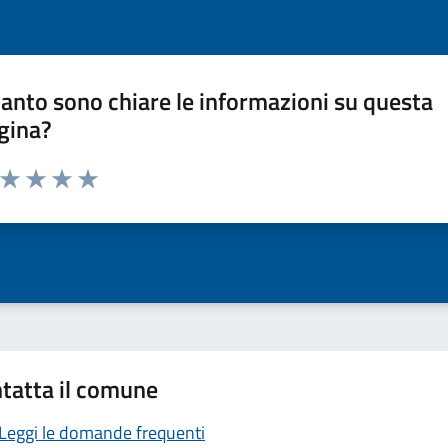
anto sono chiare le informazioni su questa
gina?
a da 1 a 5 stelle la pagina
ta 1 stelle su 5
Valuta 2 stelle su 5
Valuta 3 stelle su 5
Valuta 4 stelle su 5
Valuta 5 stelle su 5
tatta il comune
Leggi le domande frequenti