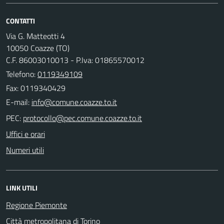
CONTATTI
Via G. Matteotti 4
10050 Coazze (TO)
C.F. 86003010013 - P.Iva: 01865570012
Telefono:
0119349109
Fax: 0119340429
E-mail:
PEC:
Uffici e orari
Numeri utili
LINK UTILI
Regione Piemonte
Città metropolitana di Torino