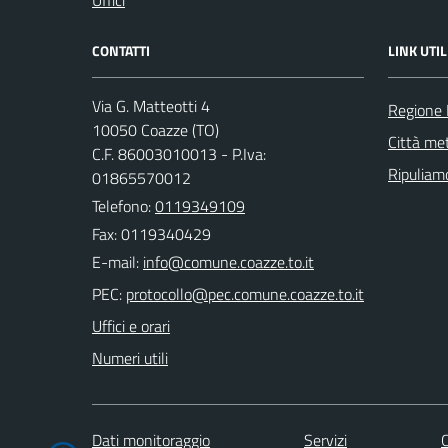
CONTATTI
LINK UTIL
Via G. Matteotti 4
Regione
10050 Coazze (TO)
Città met
C.F. 86003010013 - P.Iva:
Ripuliamo
01865570012
Telefono:
0119349109
Fax: 0119340429
E-mail:
PEC:
Uffici e orari
Numeri utili
Dati monitoraggio
Servizi
C