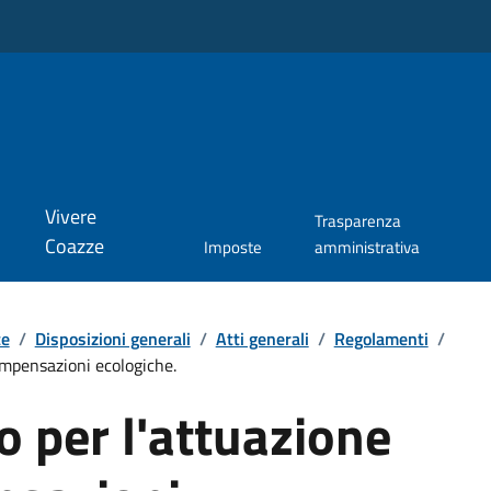
Vivere
Trasparenza
Coazze
Imposte
amministrativa
te
/
Disposizioni generali
/
Atti generali
/
Regolamenti
/
ompensazioni ecologiche.
 per l'attuazione