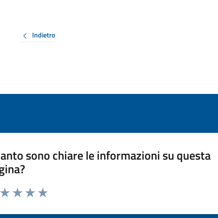
Indietro
anto sono chiare le informazioni su questa
gina?
a da 1 a 5 stelle la pagina
ta 1 stelle su 5
Valuta 2 stelle su 5
Valuta 3 stelle su 5
Valuta 4 stelle su 5
Valuta 5 stelle su 5