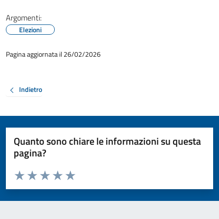
Argomenti:
Elezioni
Pagina aggiornata il 26/02/2026
Indietro
Quanto sono chiare le informazioni su questa
pagina?
Valuta da 1 a 5 stelle la pagina
Valuta 1 stelle su 5
Valuta 2 stelle su 5
Valuta 3 stelle su 5
Valuta 4 stelle su 5
Valuta 5 stelle su 5