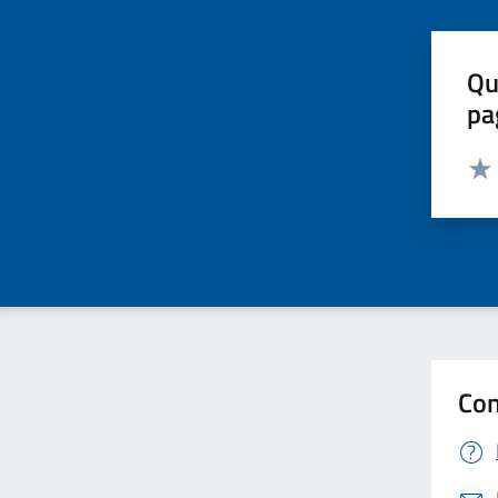
Qu
pa
Valut
Valu
Con