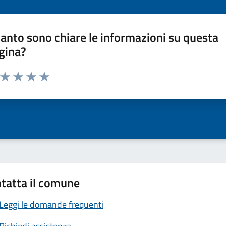
anto sono chiare le informazioni su questa
gina?
a da 1 a 5 stelle la pagina
ta 1 stelle su 5
Valuta 2 stelle su 5
Valuta 3 stelle su 5
Valuta 4 stelle su 5
Valuta 5 stelle su 5
tatta il comune
Leggi le domande frequenti